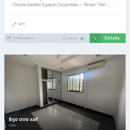
– Encore d’autres Espaces Disponibles – Terrain Titré –…
970
Détails
7 mois depuis
J'aime
850 000 xaf
mois