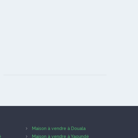
Maison à vendre à Douala
é
Maison à vendre à Yaoundé