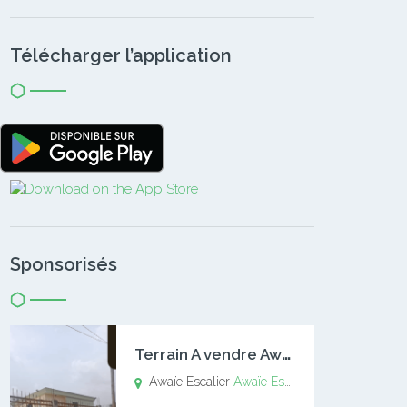
Télécharger l’application
Sponsorisés
T
errain A vendre Awaïe Escalier
Awaïe Escalier
Awaïe Escalier