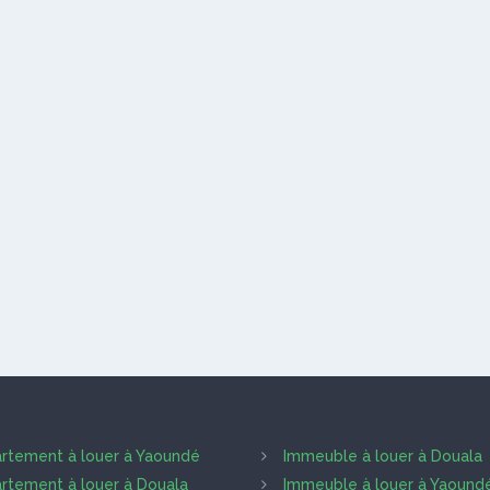
rtement à louer à Yaoundé
Immeuble à louer à Douala
rtement à louer à Douala
Immeuble à louer à Yaound