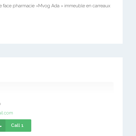
re face pharmacie »Mvog Ada » immeuble en carreaux
m
il.com
Call 1