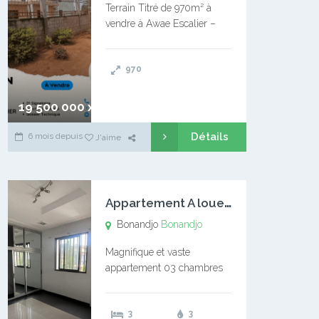
Terrain Titré de 970m² à
vendre à Awae Escalier –
Situé à Manassa, vers
Ngoantet – Non loin de
970
l’Université Catholique –
Encore d’autres Espaces
Disponibles – Terrain Titré –
19 500 000 xaf
…
Détails
6 mois depuis
J'aime
A
ppartement A louer Bonandjo
Bonandjo
Bonandjo
Magnifique et vaste
appartement 03 chambres
disponible à BONANDJO
DLA1 03 chambre 03
3
3
douches 01 vaste salon 01