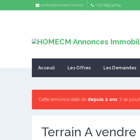
contact@homecm.online
+237 695032634
Acceuil
Les Offres
Les Demandes
Cette annonce date de
depuis 2 ans
, il se pou
Terrain A vendr