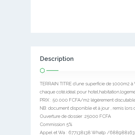
Description
TERRAIN TITRE d’une superficie de 1000m2 à
chaque coté,idéal pour hotel,habitation,loge
PRIX : 50.000 FCFA/m2 légèrement discutabl
NB: document disponible et à jour , remis lors de 
Ouverture de dossier :25000 FCFA
Commission 5%
Appel et Wa : 677138138 Whatp /688988163