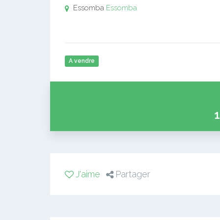
Essomba
Essomba
A vendre
1
J'aime
Partager