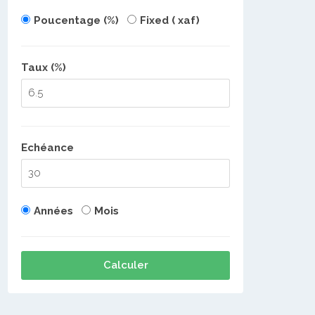
Poucentage (%)
Fixed ( xaf)
Taux (%)
Echéance
Années
Mois
Calculer