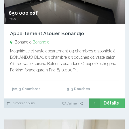
850 000 xaf
mois
Appartement A louer Bonandjo
Bonandjo
Bonandjo
Magnifique et vaste appartement 03 chambres disponible à
BONANDJO DLA1 03 chambre 03 douches 01 vaste salon
01 très vaste cuisine Balcons buanderie Groupe électrogène
Parking forage gardin Prx: 850.000Fr…
3 Chambres
3 Douches
Détails
6 mois depuis
J'aime