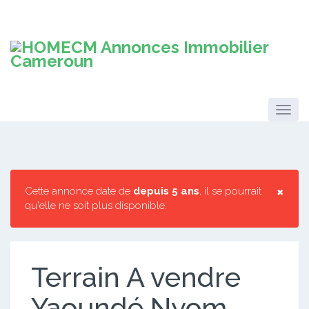
×
Cette annonce date de
depuis 5 ans
, il se pourrait
qu'elle ne soit plus disponible.
Terrain A vendre
Yaoundé Nyom