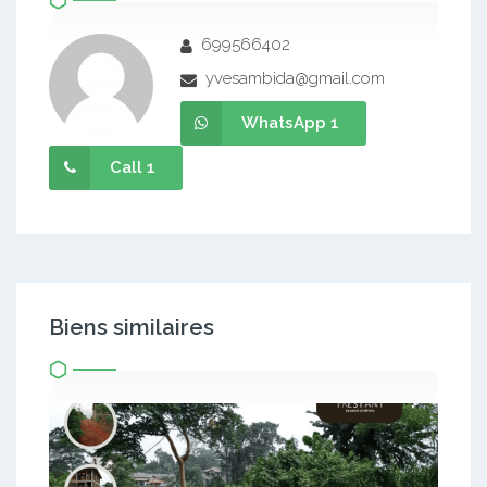
699566402
yvesambida@gmail.com
WhatsApp 1
Call 1
Biens similaires