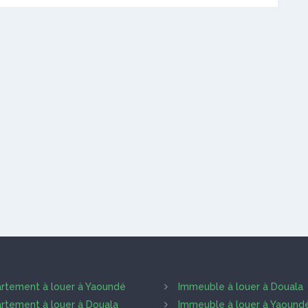
rtement à louer à Yaoundé
Immeuble à louer à Douala
rtement à louer à Douala
Immeuble à louer à Yaound