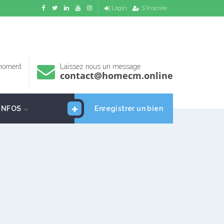
Login
S'inscrire
 moment
Laissez nous un message
contact@homecm.online
INFOS
Enregistrer un bien