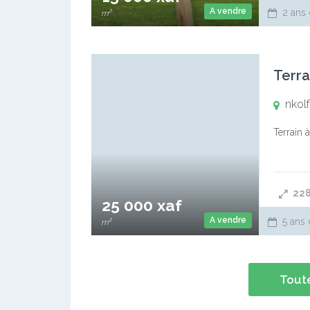
A vendre
2 ans 
m²
Terra
nkol
Terrain 
22
25 000 xaf
A vendre
5 ans 
m²
Toute