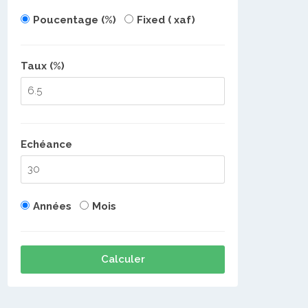
Poucentage (%)
Fixed ( xaf)
Taux (%)
Echéance
Années
Mois
Calculer