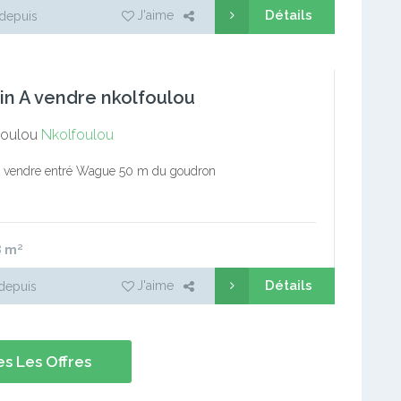
Détails
J'aime
depuis
in A vendre nkolfoulou
foulou
Nkolfoulou
à vendre entré Wague 50 m du goudron
8
m²
Détails
J'aime
depuis
s Les Offres