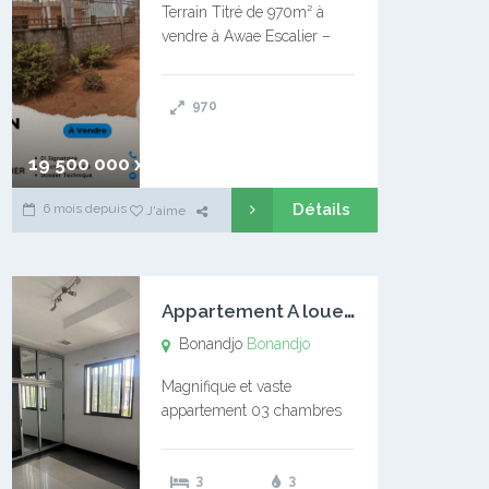
Terrain Titré de 970m² à
vendre à Awae Escalier –
Situé à Manassa, vers
Ngoantet – Non loin de
970
l’Université Catholique –
Encore d’autres Espaces
Disponibles – Terrain Titré –
19 500 000 xaf
…
Détails
6 mois depuis
J'aime
A
ppartement A louer Bonandjo
Bonandjo
Bonandjo
Magnifique et vaste
appartement 03 chambres
disponible à BONANDJO
DLA1 03 chambre 03
3
3
douches 01 vaste salon 01