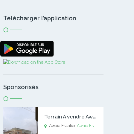
Télécharger l’application
Sponsorisés
T
errain A vendre Awaïe Escalier
Awaïe Escalier
Awaïe Escalier