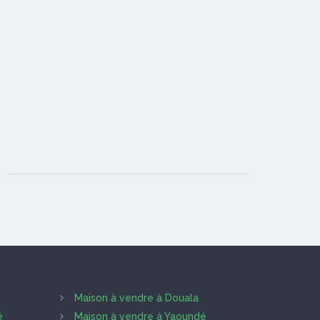
Maison à vendre à Douala
é
Maison à vendre à Yaoundé