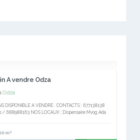
in A vendre Odza
a
Odza
S DISPONIBLE A VENDRE . CONTACTS : 677138138
 / 688988163 NOS LOCAUX : Dispensaire Mvog Ada
00
m²