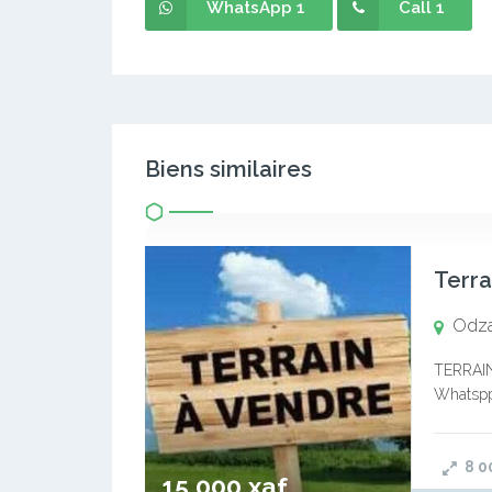
WhatsApp 1
Call 1
Biens similaires
Terra
Odz
TERRAIN
Whatspp
8 0
15 000 xaf