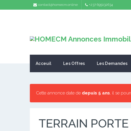
contact@homecm.online
+237 695032634
Acceuil
Les Offres
Les Demandes
Cette annonce date de
depuis 5 ans
, il se pou
TERRAIN PORTE