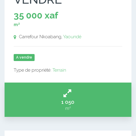
35 000 xaf
m²
Carrefour Nkoabang,
Yaoundé
A vendre
Type de propriété:
Terrain
1 050
m²