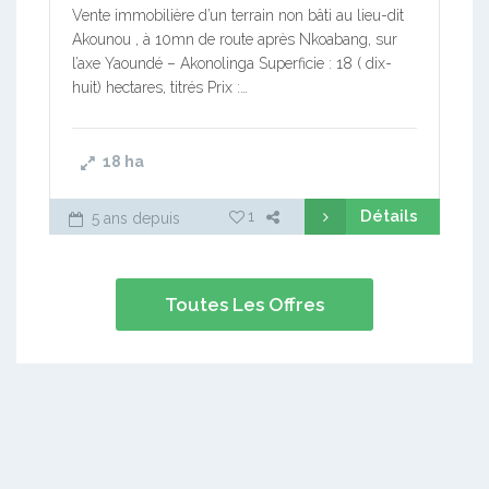
Vente immobilière d’un terrain non bâti au lieu-dit
Akounou , à 10mn de route après Nkoabang, sur
l’axe Yaoundé – Akonolinga Superficie : 18 ( dix-
huit) hectares, titrés Prix :…
18
ha
Détails
1
5 ans depuis
Toutes Les Offres