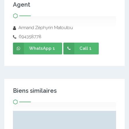
Agent
Armand Zéphyrin Matoutou
694358778
WhatsApp 1
Call 1
Biens similaires