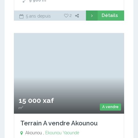
9 980
m²
Détails
2
5 ans depuis
15 000 xaf
A vendre
m²
Terrain A vendre Akounou
Akounou ,
Ekounou
Yaoundé