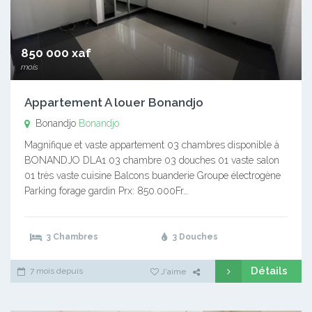
850 000 xaf
mois
Appartement A louer Bonandjo
Bonandjo
Bonandjo
Magnifique et vaste appartement 03 chambres disponible à
BONANDJO DLA1 03 chambre 03 douches 01 vaste salon
01 très vaste cuisine Balcons buanderie Groupe électrogène
Parking forage gardin Prx: 850.000Fr…
3 Chambres
3 Douches
Détails
7 mois depuis
J'aime