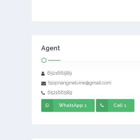
Agent
652166589
tsopnangmelvine@gmail.com
652166589
WhatsApp 1
Call 1