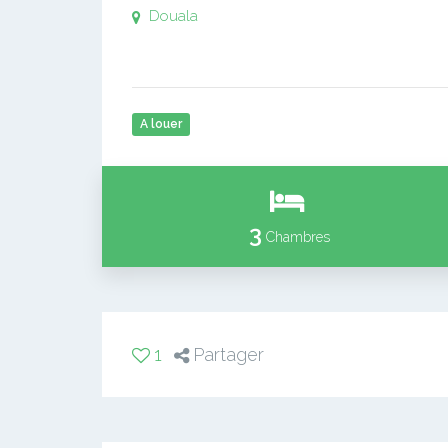
Douala
A louer
3
Chambres
1
Partager