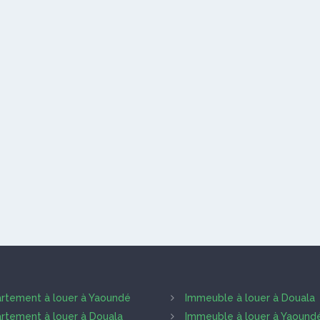
rtement à louer à Yaoundé
Immeuble à louer à Douala
rtement à louer à Douala
Immeuble à louer à Yaound