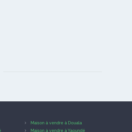
Maison à vendre à Douala
é
Maison à vendre à Yaoundé