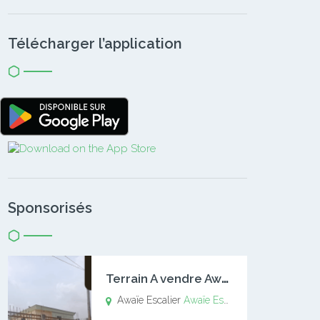
Télécharger l’application
Sponsorisés
T
errain A vendre Awaïe Escalier
Awaïe Escalier
Awaïe Escalier