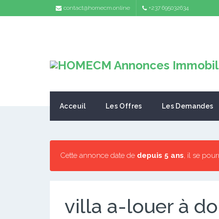
contact@homecm.online
+237 695032634
Acceuil
Les Offres
Les Demandes
Cette annonce date de
depuis 5 ans
, il se pou
villa a-louer à d