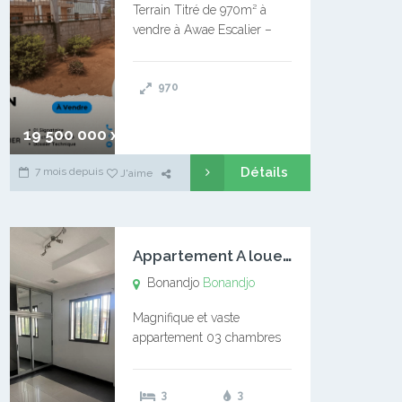
Terrain Titré de 970m² à
vendre à Awae Escalier –
Situé à Manassa, vers
Ngoantet – Non loin de
970
l’Université Catholique –
Encore d’autres Espaces
Disponibles – Terrain Titré –
19 500 000 xaf
…
Détails
7 mois depuis
J'aime
A
ppartement A louer Bonandjo
Bonandjo
Bonandjo
Magnifique et vaste
appartement 03 chambres
disponible à BONANDJO
DLA1 03 chambre 03
3
3
douches 01 vaste salon 01