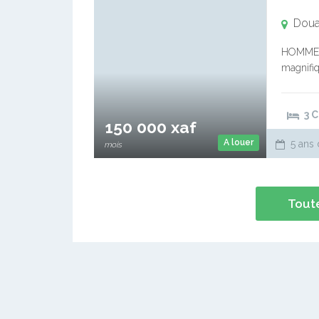
Doual
HOMMES d
magnifiq
sécuris
DOUCHES
3 
150 000 xaf
A louer
5 ans 
mois
Toute