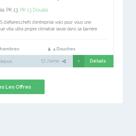
a, PK 13,
PK 13
Douala
’affaires,chefs d’entreprise voici pour vous une
ue villa ultra propre climatisé seule dans sa barrière
é non loin du goudron 03 CHAMBRES avec placards 04
 bien équipée 01…
Chambres
4 Douches
Détails
J'aime
depuis
s Les Offres