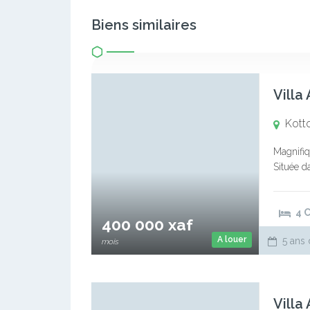
Biens similaires
Villa
Kott
Magnifiqu
Située da
Nb : idé
4 
400 000 xaf
A louer
5 ans 
mois
Villa