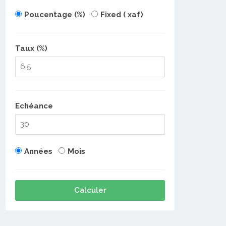
Poucentage (%)
Fixed ( xaf)
Taux (%)
Echéance
Années
Mois
Calculer