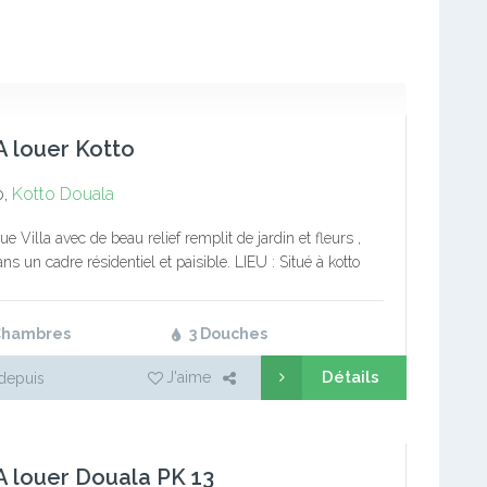
 A louer Kotto
o,
Kotto
Douala
e Villa avec de beau relief remplit de jardin et fleurs ,
ns un cadre résidentiel et paisible. LIEU : Situé à kotto
al pour habitation ou…
Chambres
3 Douches
Détails
J'aime
depuis
 A louer Douala PK 13