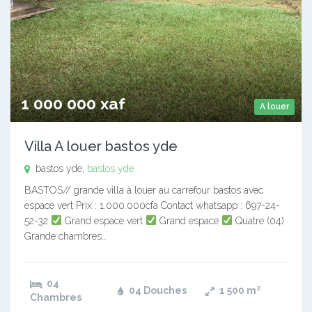
1 000 000 xaf
A louer
Villa A louer bastos yde
bastos yde,
bastos yde
BASTOS// grande villa à louer au carrefour bastos avec
espace vert Prix : 1.000.000cfa Contact whatsapp : 697-24-
52-32
Grand espace vert
Grand espace
Quatre (04)
Grande chambres…
04
04 Douches
1 500
m²
Chambres