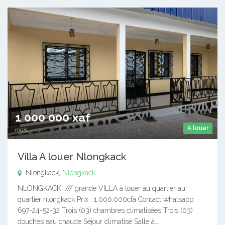
1 000 000 xaf
A louer
mois
Villa A louer Nlongkack
Nlongkack,
Nlongkack
NLONGKACK :/// grande VILLA à louer au quartier au
quartier nlongkack Prix : 1.000.000cfa Contact whatsapp:
697-24-52-32 Trois (03) chambres climatisées Trois (03)
douches eau chaude Séjour climatisé Salle à…