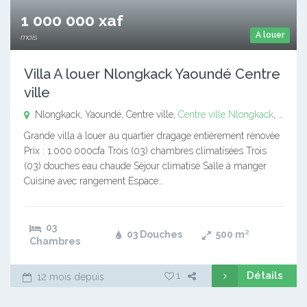
1 000 000 xaf
A louer
mois
Villa A louer Nlongkack Yaoundé Centre
ville
Nlongkack, Yaoundé, Centre ville,
Centre ville
Nlongkack
,
Yaoun
Grande villa à louer au quartier dragage entièrement rénovée
Prix : 1.000.000cfa Trois (03) chambres climatisées Trois
(03) douches eau chaude Séjour climatisé Salle à manger
Cuisine avec rangement Espace…
03
03 Douches
500
m²
Chambres
Détails
1
12 mois depuis