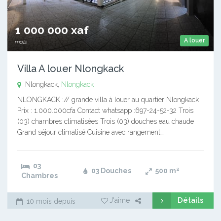
1 000 000 xaf
A louer
mois
Villa A louer Nlongkack
Nlongkack,
Nlongkack
NLONGKACK :// grande villa à louer au quartier Nlongkack
Prix : 1.000.000cfa Contact whatsapp :697-24-52-32 Trois
(03) chambres climatisées Trois (03) douches eau chaude
Grand séjour climatisé Cuisine avec rangement…
03
03 Douches
500
m²
Chambres
Détails
J'aime
10 mois depuis