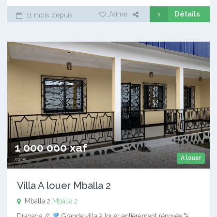
Détails
J'aime
11 mois depuis
1 000 000 xaf
A louer
mois
Villa A louer Mballa 2
Mballa 2
Mballa 2
Dragage //
Grande villa à louer entièrement rénovée %