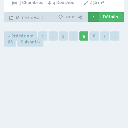
3 Chambres
4 Douches
250
m²
Détails
J'aime
12 mois depuis
» Précédent
1
…
3
4
5
6
7
…
66
Suivant »