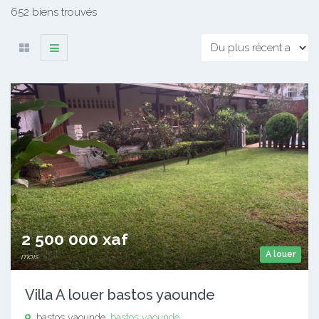
652 biens trouvés
2 500 000 xaf
A louer
mois
Villa A louer bastos yaounde
bastos yaounde,
bastos yaounde