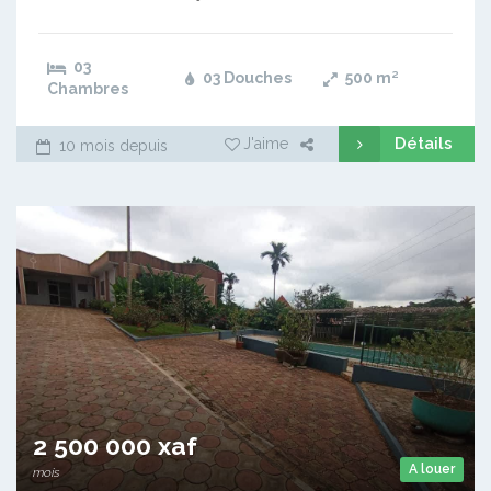
03
03 Douches
500
m²
Chambres
Détails
J'aime
10 mois depuis
2 500 000 xaf
A louer
mois