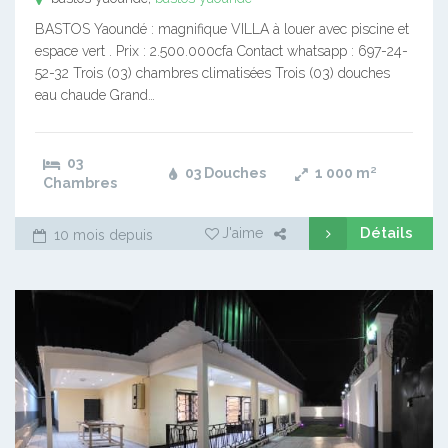
BASTOS Yaoundé : magnifique VILLA à louer avec piscine et
espace vert . Prix : 2.500.000cfa Contact whatsapp : 697-24-
52-32 Trois (03) chambres climatisées Trois (03) douches
eau chaude Grand…
03
03 Douches
1 000
m²
Chambres
Détails
J'aime
10 mois depuis