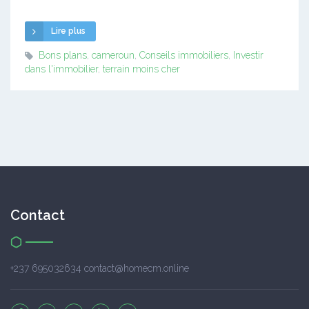
Lire plus
Bons plans
,
cameroun
,
Conseils immobiliers
,
Investir
dans l'immobilier
,
terrain moins cher
Contact
+237 695032634 contact@homecm.online