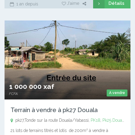
Détails
J'aime
1 an depuis
1 000 000 xaf
A vendre
FCFA
Terrain à vendre à pk27 Douala
pk27,Tonde sur la route Douala/Yabassi,
PK18
,
Pk25
Douala PK 18
21 lots de terrains titrés et lotis de 200m² à vendre à