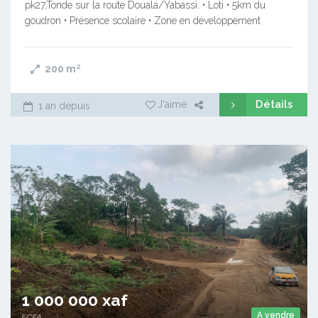
pk27,Tonde sur la route Douala/Yabassi. • Loti • 5km du
goudron • Présence scolaire • Zone en développement
200
m²
Détails
J'aime
1 an depuis
1 000 000 xaf
A vendre
FCFA