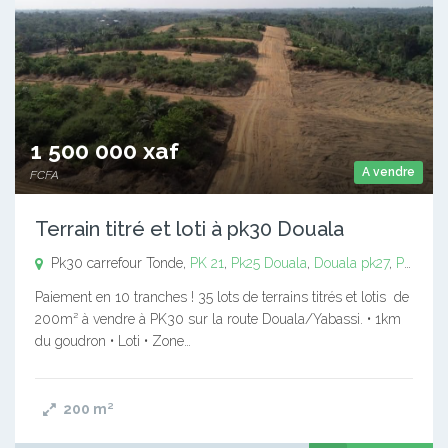
1 500 000 xaf
A vendre
FCFA
Terrain titré et loti à pk30 Douala
Pk30 carrefour Tonde,
PK 21
,
Pk25
Douala
,
Douala pk27
,
Pk35 douala
Paiement en 10 tranches ! 35 lots de terrains titrés et lotis de
200m² à vendre à PK30 sur la route Douala/Yabassi. • 1km
du goudron • Loti • Zone…
200
m²