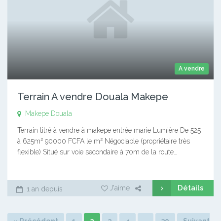
A vendre
Terrain A vendre Douala Makepe
Makepe
Douala
Terrain titré à vendre à makepe entrée marie Lumière De 525
à 625m² 90000 FCFA le m² Négociable (propriétaire très
flexible) Situé sur voie secondaire à 70m de la route…
Détails
J'aime
1 an depuis
» Précédent
1
2
3
4
…
30
Suivant