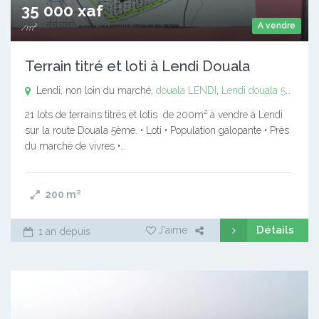
35 000 xaf
A vendre
/m²
Terrain titré et loti à Lendi Douala
Lendi, non loin du marché,
douala LENDI
,
Lendi
douala 5e ( Lendi)
21 lots de terrains titrés et lotis de 200m² à vendre à Lendi
sur la route Douala 5ème. • Loti • Population galopante • Près
du marché de vivres •…
200
m²
Détails
J'aime
1 an depuis