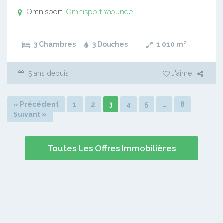
Omnisport,
Omnisport
Yaoundé
3 Chambres
3 Douches
1 010
m²
5 ans depuis
J'aime
» Précédent
1
2
3
4
5
…
8
Suivant »
Toutes Les Offres Immobilières