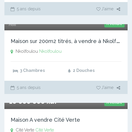
5 ans depuis
J'aime
10 000 000 xaf
A vendre
mois
M
aison sur 200m2 titrés, à vendre à Nkolfoulou, à 2km de l’a
Nkolfoulou
Nkolfoulou
3 Chambres
2 Douches
5 ans depuis
J'aime
10 000 000 xaf
A vendre
Maison A vendre Cité Verte
Cité Verte
Cité Verte