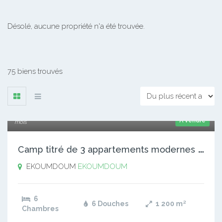
Désolé, aucune propriété n'a été trouvée.
75 biens trouvés
80 000 000 xaf
A vendre
mois
C
amp titré de 3 appartements modernes à vendre a Ekoumdoum.
EKOUMDOUM
EKOUMDOUM
6
6 Douches
1 200
m²
Chambres