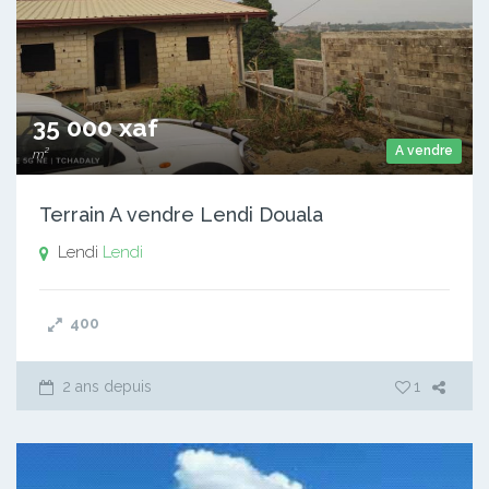
35 000 xaf
A vendre
m²
Terrain A vendre Lendi Douala
Lendi
Lendi
400
2 ans depuis
1