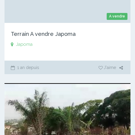
A vendre
Terrain A vendre Japoma
Japoma
1 an depuis
J'aime