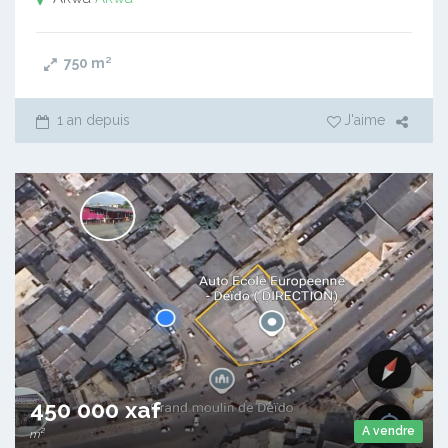
750
m²
1 an depuis
J'aime
450 000 xaf
A vendre
m²