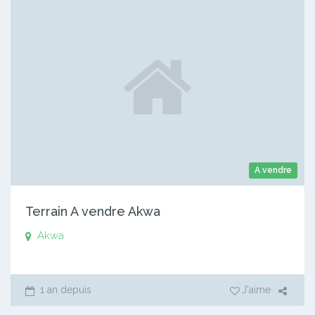
A vendre
Terrain A vendre Akwa
Akwa
1 an depuis
J'aime