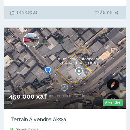
1 an depuis
J'aime
450 000 xaf
A vendre
m²
Terrain A vendre Akwa
Akwa
Akwa