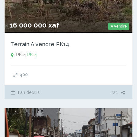
16 000 000 xaf
A vendre
Terrain A vendre PK14
PK14
PK14
400
1 an depuis
1