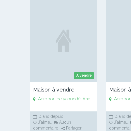
A vendre
Maison à vendre
Maison 
Aeroport de yaoundé
,
Ahala
,
Anguissa
Aeropor
,
Awaé
,
4 ans depuis
4 ans de
J'aime
...
Aucun
J'aime
...
commentaire
Partager
commentai