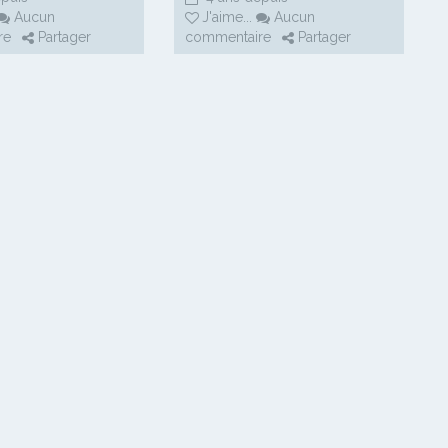
Aucun
J'aime
...
Aucun
re
Partager
commentaire
Partager