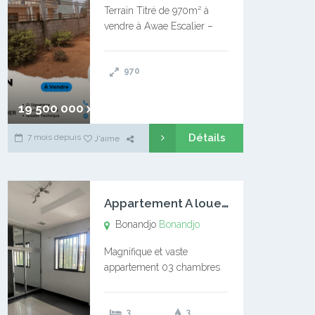
Terrain Titré de 970m² à
vendre à Awae Escalier –
Situé à Manassa, vers
Ngoantet – Non loin de
970
l’Université Catholique –
Encore d’autres Espaces
Disponibles – Terrain Titré –
19 500 000 xaf
…
Détails
7 mois depuis
J'aime
A
ppartement A louer Bonandjo
Bonandjo
Bonandjo
Magnifique et vaste
appartement 03 chambres
disponible à BONANDJO
DLA1 03 chambre 03
3
3
douches 01 vaste salon 01