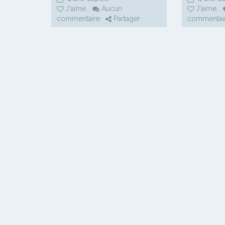
J'aime
...
Aucun
J'aime
...
commentaire
Partager
commentai