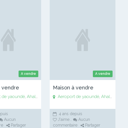
A vendre
A vendre
à vendre
Maison à vendre
t de yaoundé
Bankomo
,
Biyem assi
,
Ahala
,
,
Anguissa
Centre ville de Soa
Aeroport de yaoundé
,
Awaé
,
Bankomo
,
Chapelle Essos
,
Biyem assi
,
Ahala
,
Chapell
,
,
Anguis
Centre
puis
4 ans depuis
Aucun
J'aime
...
Aucun
re
Partager
commentaire
Partager