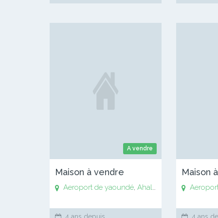
A vendre
Maison à vendre
Maison 
Aeroport de yaoundé
,
Ahala
,
Anguissa
Aeropor
,
Awaé
,
4 ans depuis
4 ans de