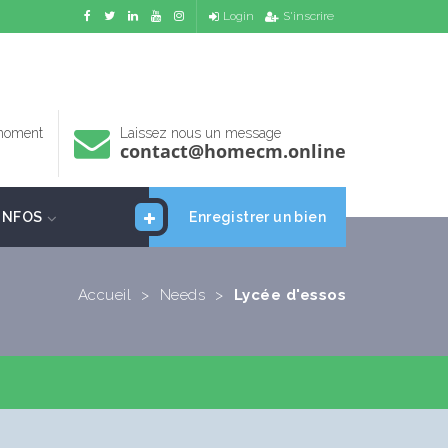
Login
S'inscrire
 moment
Laissez nous un message
contact@homecm.online
INFOS
Enregistrer un bien
Accueil
>
Needs
>
Lycée d'essos