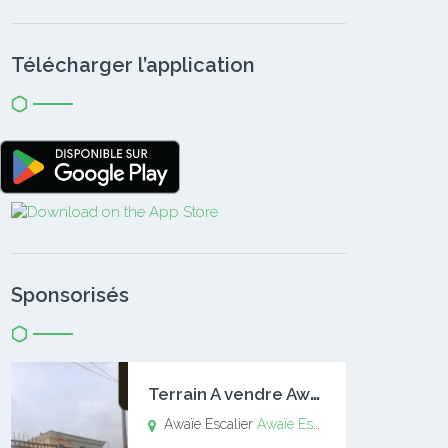
Télécharger l’application
Sponsorisés
T
errain A vendre Awaïe Escalier
Awaïe Escalier
Awaïe Escalier