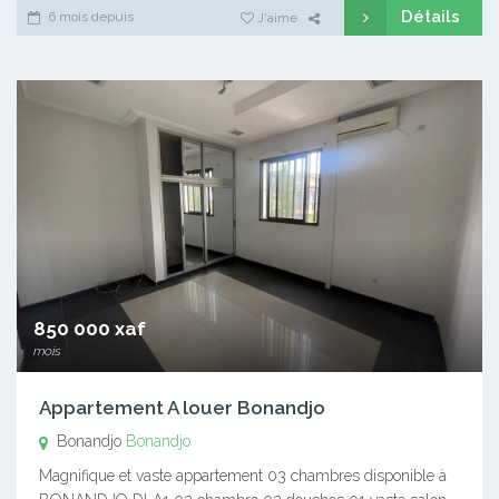
Détails
6 mois depuis
J'aime
850 000 xaf
mois
Appartement A louer Bonandjo
Bonandjo
Bonandjo
Magnifique et vaste appartement 03 chambres disponible à