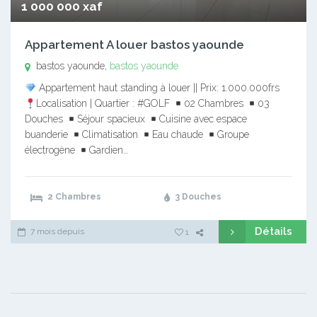
1 000 000 xaf
Appartement A louer bastos yaounde
bastos yaounde,
bastos yaounde
Appartement haut standing à louer || Prix: 1.000.000frs
Localisation | Quartier : #GOLF
02 Chambres
03
Douches
Séjour spacieux
Cuisine avec espace
buanderie
Climatisation
Eau chaude
Groupe
électrogène
Gardien…
2 Chambres
3 Douches
Détails
7 mois depuis
1