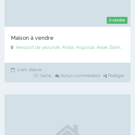
A vendre
Maison à vendre
Aeroport de yaoundé
,
Ahala
,
Anguissa
,
Awaé
,
Bankomo
,
B
4 ans depuis
J'aime
...
Aucun commentaire
Partager