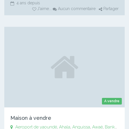
4 ans depuis
J'aime
...
Aucun commentaire
Partager
A vendre
Maison à vendre
Aeroport de yaoundé
,
Ahala
,
Anguissa
,
Awaé
,
Bankomo
,
B