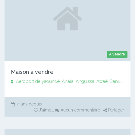
A vendre
Maison à vendre
Aeroport de yaoundé
,
Ahala
,
Anguissa
,
Awaé
,
Bankomo
,
B
4 ans depuis
J'aime
...
Aucun commentaire
Partager