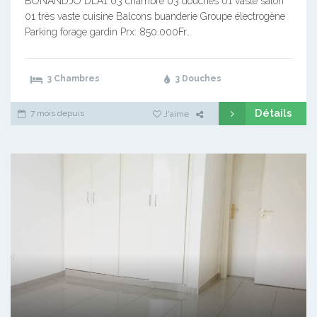
BONANDJO DLA1 03 chambre 03 douches 01 vaste salon
01 très vaste cuisine Balcons buanderie Groupe électrogène
Parking forage gardin Prx: 850.000Fr…
3 Chambres
3 Douches
Détails
7 mois depuis
J'aime