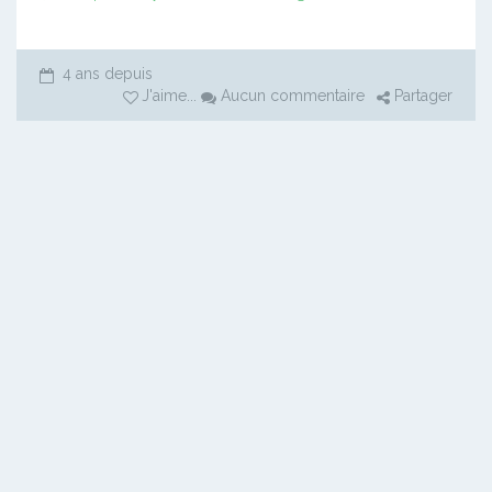
4 ans depuis
J'aime
...
Aucun commentaire
Partager