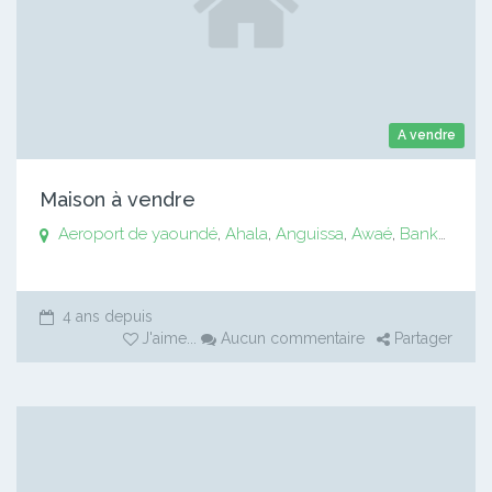
A vendre
Maison à vendre
Aeroport de yaoundé
,
Ahala
,
Anguissa
,
Awaé
,
Bankomo
,
B
4 ans depuis
J'aime
...
Aucun commentaire
Partager