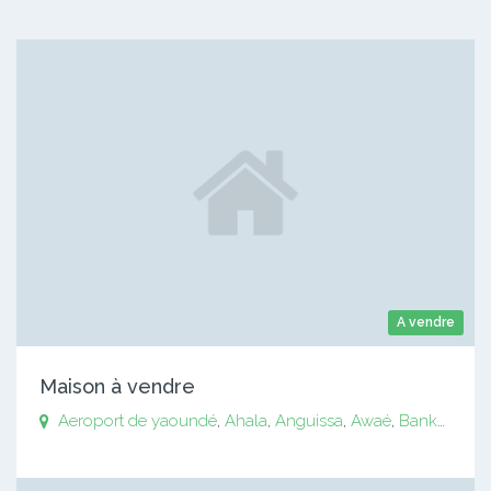
A vendre
Maison à vendre
Aeroport de yaoundé
,
Ahala
,
Anguissa
,
Awaé
,
Bankomo
,
B