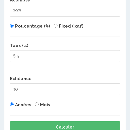
Poucentage (%)
Fixed ( xaf)
Taux (%)
Echéance
Années
Mois
Calculer