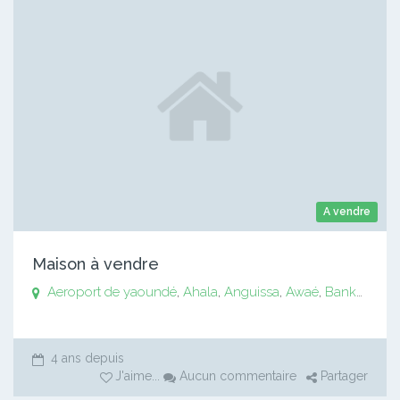
A vendre
Maison à vendre
Aeroport de yaoundé
,
Ahala
,
Anguissa
,
Awaé
,
Bankomo
,
B
4 ans depuis
J'aime
...
Aucun commentaire
Partager