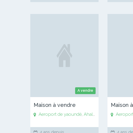
A vendre
Maison à vendre
Maison 
Aeroport de yaoundé
,
Ahala
,
Anguissa
Aeropor
,
Awaé
,
4 ans depuis
4 ans de