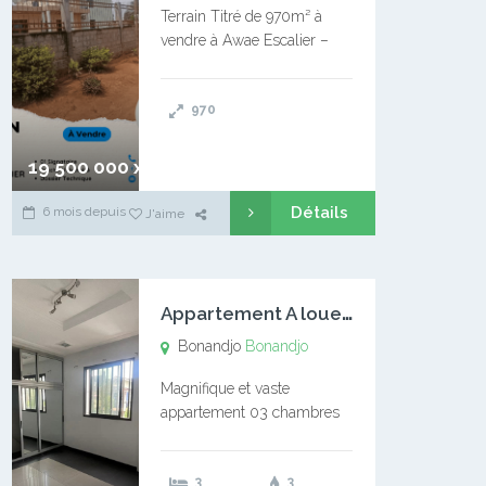
Terrain Titré de 970m² à
vendre à Awae Escalier –
Situé à Manassa, vers
Ngoantet – Non loin de
970
l’Université Catholique –
Encore d’autres Espaces
Disponibles – Terrain Titré –
19 500 000 xaf
…
Détails
6 mois depuis
J'aime
A
ppartement A louer Bonandjo
Bonandjo
Bonandjo
Magnifique et vaste
appartement 03 chambres
disponible à BONANDJO
DLA1 03 chambre 03
3
3
douches 01 vaste salon 01