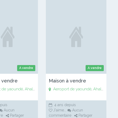
A vendre
A vendre
à vendre
Maison à vendre
t de yaoundé
Bankomo
,
Biyem assi
,
Ahala
,
,
Anguissa
Centre ville de Soa
Aeroport de yaoundé
,
Awaé
,
Bankomo
,
Chapelle Essos
,
Biyem assi
,
Ahala
,
Chapell
,
,
Anguis
Centre
puis
4 ans depuis
Aucun
J'aime
...
Aucun
re
Partager
commentaire
Partager