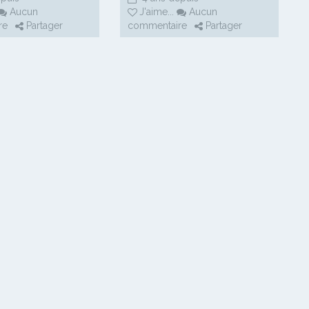
Aucun
J'aime
...
Aucun
re
Partager
commentaire
Partager
,
Texaco Omnisports
,
Titi-Garage
,
Yaoundé Omnisports