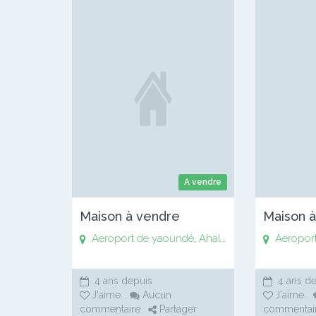
A vendre
Maison à vendre
Maison 
Aeroport de yaoundé
,
Ahala
,
Anguissa
Aeropor
,
Awaé
,
4 ans depuis
4 ans de
J'aime
...
Aucun
J'aime
...
commentaire
Partager
commentai