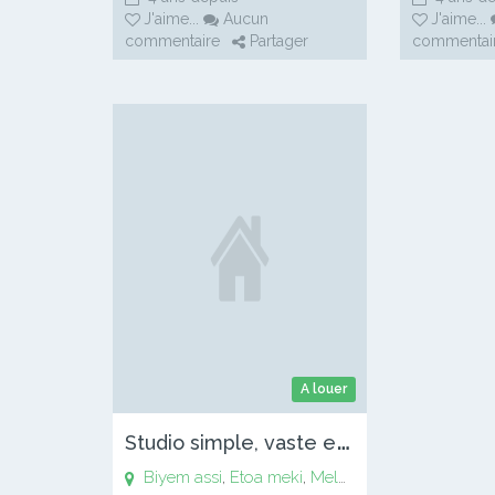
J'aime
...
Aucun
J'aime
...
commentaire
Partager
commentai
A louer
S
tudio simple, vaste et propre
Biyem assi
,
Etoa meki
,
Melen
,
Nlongkack
,
Obili