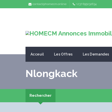
contact@homecm.online
+237 695032634
Acceuil
Les Offres
Les Demandes
Nlongkack
Rechercher