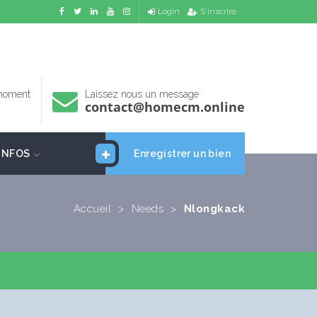
Login
S'inscrire
 moment
Laissez nous un message
contact@homecm.online
INFOS
Enregistrer un bien
Accueil
>
Needs
>
Nlongkack