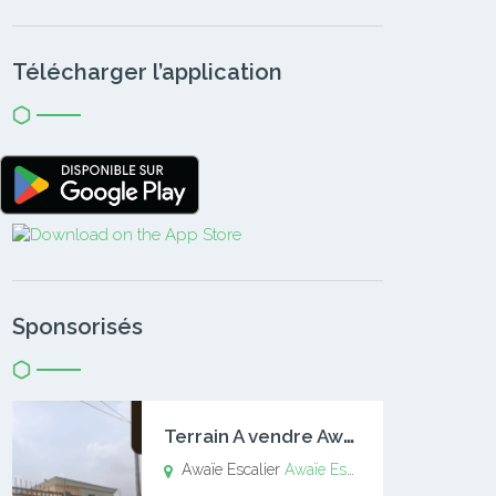
Télécharger l’application
Sponsorisés
T
errain A vendre Awaïe Escalier
Awaïe Escalier
Awaïe Escalier