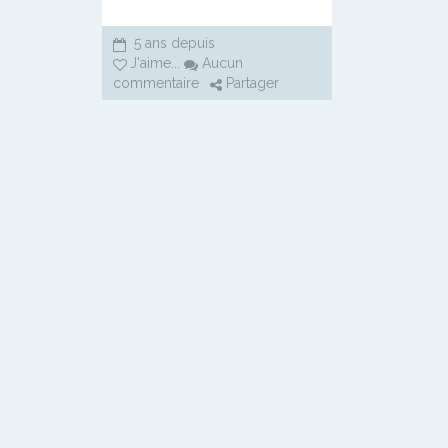
5 ans depuis
J'aime
...
Aucun
commentaire
Partager