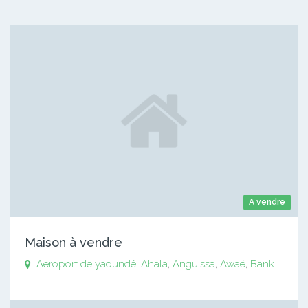
A vendre
Maison à vendre
Aeroport de yaoundé
,
Ahala
,
Anguissa
,
Awaé
,
Bankomo
,
B