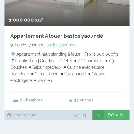
1 000 000 xaf
Appartement A louer bastos yaounde
bastos yaounde,
bastos yaounde
Appartement haut standing à louer || Prix: 1.000.000frs
Localisation | Quartier : #GOLF
02 Chambres
03
Douches
Séjour spacieux
Cuisine avec espace
buanderie
Climatisation
Eau chaude
Groupe
électrogène
Gardien…
2 Chambres
3 Douches
Détails
7 mois depuis
1