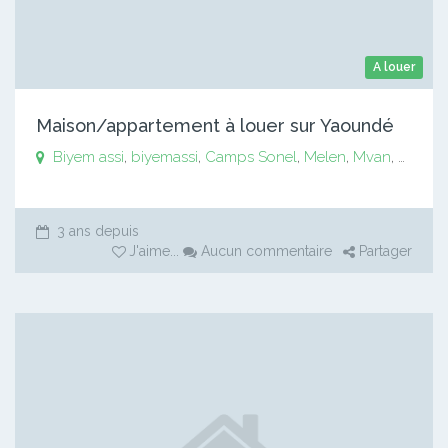
A louer
Maison/appartement à louer sur Yaoundé
Biyem assi
,
biyemassi
,
Camps Sonel
,
Melen
,
Mvan
,
Mvog 
3 ans depuis
J'aime
...
Aucun commentaire
Partager