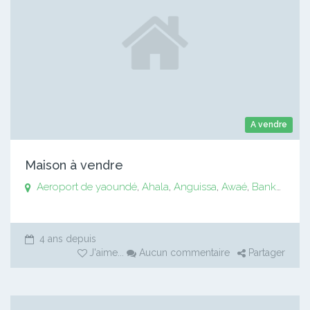
A vendre
Maison à vendre
Aeroport de yaoundé
,
Ahala
,
Anguissa
,
Awaé
,
Bankomo
,
B
4 ans depuis
J'aime
...
Aucun commentaire
Partager