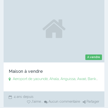
A vendre
Maison à vendre
Aeroport de yaoundé
,
Ahala
,
Anguissa
,
Awaé
,
Bankomo
,
B
4 ans depuis
J'aime
...
Aucun commentaire
Partager