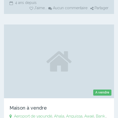
4 ans depuis
J'aime
...
Aucun commentaire
Partager
A vendre
Maison à vendre
Aeroport de yaoundé
,
Ahala
,
Anguissa
,
Awaé
,
Bankomo
,
B