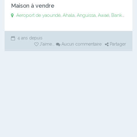
Maison à vendre
Aeroport de yaoundé
,
Ahala
,
Anguissa
,
Awaé
,
Bankomo
,
B
4 ans depuis
J'aime
...
Aucun commentaire
Partager