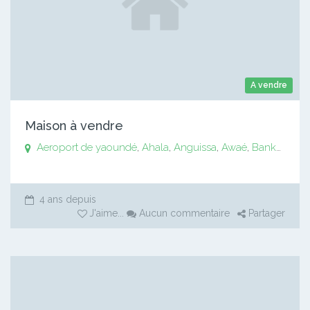
A vendre
Maison à vendre
Aeroport de yaoundé
,
Ahala
,
Anguissa
,
Awaé
,
Bankomo
,
B
4 ans depuis
J'aime
...
Aucun commentaire
Partager