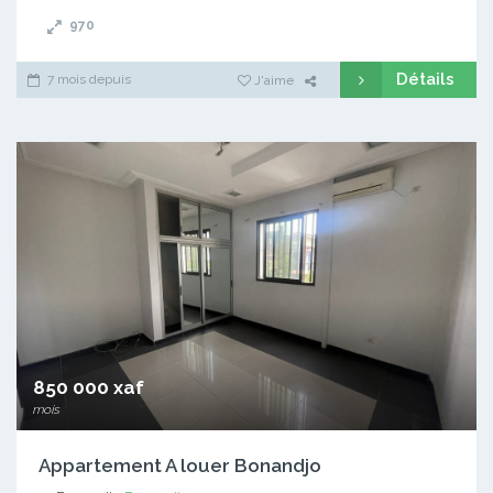
970
Détails
7 mois depuis
J'aime
850 000 xaf
mois
Appartement A louer Bonandjo