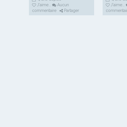
J'aime
...
Aucun
J'aime
...
commentaire
Partager
commentai