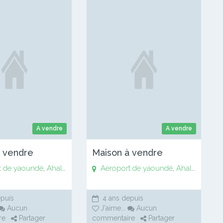
A vendre
A vendre
à vendre
Maison à vendre
t de yaoundé
Bankomo
,
Biyem assi
,
Ahala
,
,
Anguissa
Centre ville de Soa
Aeroport de yaoundé
,
Awaé
,
Bankomo
,
Chapelle Essos
,
Biyem assi
,
Ahala
,
Chapell
,
,
Anguis
Centre
puis
4 ans depuis
Aucun
J'aime
...
Aucun
re
Partager
commentaire
Partager