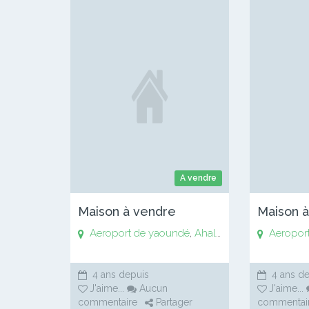
A vendre
Maison à vendre
Maison 
Aeroport de yaoundé
,
Ahala
,
Anguissa
Aeropor
,
Awaé
,
4 ans depuis
4 ans de
J'aime
...
Aucun
J'aime
...
commentaire
Partager
commentai