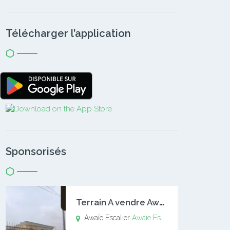
Télécharger l’application
Sponsorisés
T
errain A vendre Awaïe Escalier
Awaïe Escalier
Awaïe Escalier