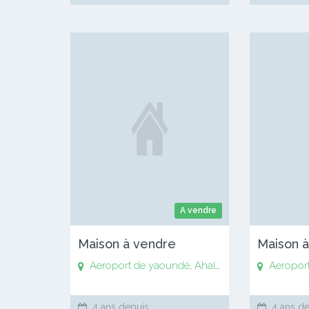
A vendre
Maison à vendre
Maison 
Aeroport de yaoundé
,
Ahala
,
Anguissa
Aeropor
,
Awaé
,
4 ans depuis
4 ans de