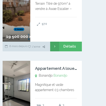
Terrain Titré de 970m² à
vendre à Awae Escalier –
Situé à Manassa, vers
Ngoantet – Non loin de
970
l’Université Catholique –
Encore d’autres Espaces
Disponibles – Terrain Titré –
19 500 000 xaf
…
Détails
6 mois depuis
J'aime
A
ppartement A louer Bonandjo
Bonandjo
Bonandjo
Magnifique et vaste
appartement 03 chambres
disponible à BONANDJO
DLA1 03 chambre 03
3
3
douches 01 vaste salon 01