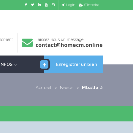
Login
S'inscrire
 moment
Laissez nous un message
contact@homecm.online
INFOS
Enregistrer un bien
Accueil
>
Needs
>
Mballa 2