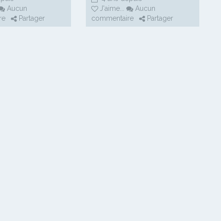
Aucun
J'aime
...
Aucun
re
Partager
commentaire
Partager