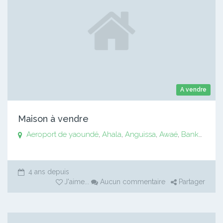
A vendre
Maison à vendre
Aeroport de yaoundé
,
Ahala
,
Anguissa
,
Awaé
,
Bankomo
,
B
4 ans depuis
J'aime
...
Aucun commentaire
Partager