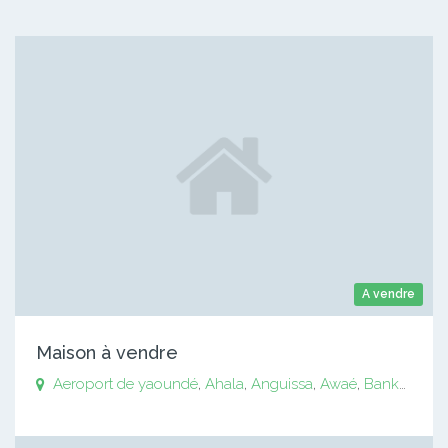
A vendre
Maison à vendre
Aeroport de yaoundé
,
Ahala
,
Anguissa
,
Awaé
,
Bankomo
,
B