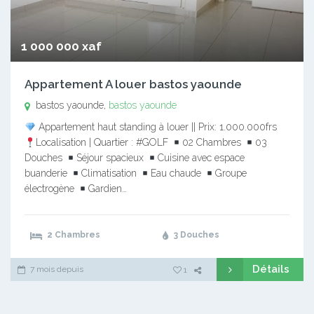
1 000 000 xaf
Appartement A louer bastos yaounde
bastos yaounde,
bastos yaounde
Appartement haut standing à louer || Prix: 1.000.000frs
Localisation | Quartier : #GOLF
02 Chambres
03
Douches
Séjour spacieux
Cuisine avec espace
buanderie
Climatisation
Eau chaude
Groupe
électrogène
Gardien…
2 Chambres
3 Douches
Détails
7 mois depuis
1