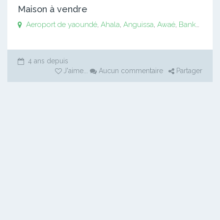
Maison à vendre
Aeroport de yaoundé
,
Ahala
,
Anguissa
,
Awaé
,
Bankomo
,
B
4 ans depuis
J'aime
...
Aucun commentaire
Partager