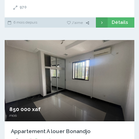
970
Détails
6 mois depuis
J'aime
850 000 xaf
mois
Appartement A louer Bonandjo