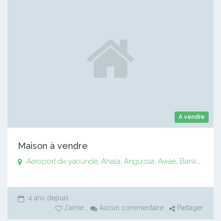
A vendre
Maison à vendre
Aeroport de yaoundé
,
Ahala
,
Anguissa
,
Awaé
,
Bankomo
,
B
4 ans depuis
J'aime
...
Aucun commentaire
Partager