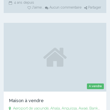
4 ans depuis
J'aime
...
Aucun commentaire
Partager
A vendre
Maison à vendre
Aeroport de yaoundé
,
Ahala
,
Anguissa
,
Awaé
,
Bankomo
,
B