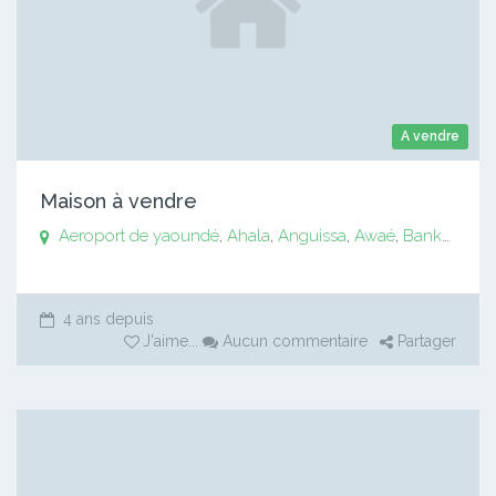
A vendre
Maison à vendre
Aeroport de yaoundé
,
Ahala
,
Anguissa
,
Awaé
,
Bankomo
,
B
4 ans depuis
J'aime
...
Aucun commentaire
Partager