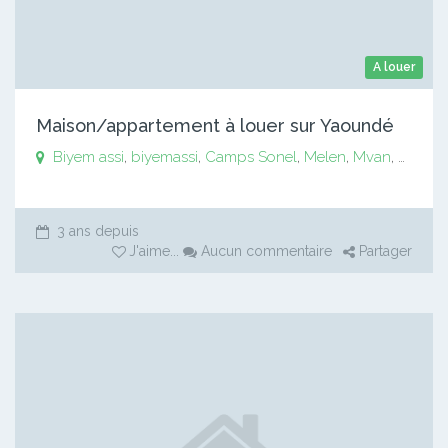
A louer
Maison/appartement à louer sur Yaoundé
Biyem assi
,
biyemassi
,
Camps Sonel
,
Melen
,
Mvan
,
Mvog 
3 ans depuis
J'aime
...
Aucun commentaire
Partager