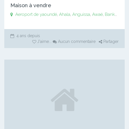
Maison à vendre
Aeroport de yaoundé
,
Ahala
,
Anguissa
,
Awaé
,
Bankomo
,
B
4 ans depuis
J'aime
...
Aucun commentaire
Partager