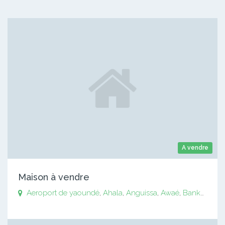
A vendre
Maison à vendre
Aeroport de yaoundé
,
Ahala
,
Anguissa
,
Awaé
,
Bankomo
,
B