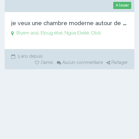
A louer
j
e veux une chambre moderne autour de ngao kelle 2500-30000
Biyem assi
,
Etoug ébé
,
Ngoa Ekélé
,
Obili
5 ans depuis
J'aime
...
Aucun commentaire
Partager