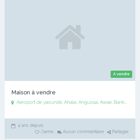
A vendre
Maison à vendre
Aeroport de yaoundé
,
Ahala
,
Anguissa
,
Awaé
,
Bankomo
,
B
4 ans depuis
J'aime
...
Aucun commentaire
Partager