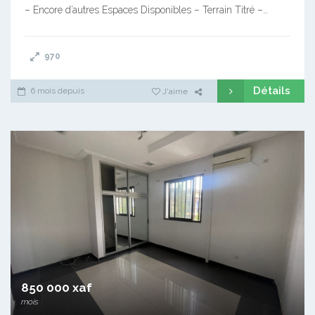
– Encore d’autres Espaces Disponibles – Terrain Titré –…
970
Détails
6 mois depuis
J'aime
850 000 xaf
mois