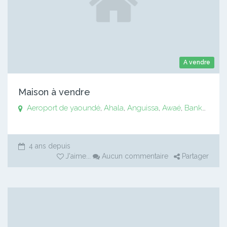
A vendre
Maison à vendre
Aeroport de yaoundé
,
Ahala
,
Anguissa
,
Awaé
,
Bankomo
,
B
4 ans depuis
J'aime
...
Aucun commentaire
Partager