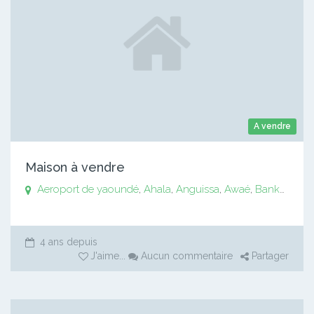
A vendre
Maison à vendre
Aeroport de yaoundé
,
Ahala
,
Anguissa
,
Awaé
,
Bankomo
,
B
4 ans depuis
J'aime
...
Aucun commentaire
Partager