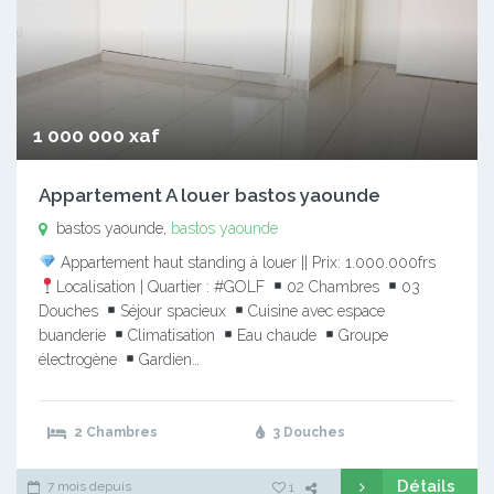
1 000 000 xaf
Appartement A louer bastos yaounde
bastos yaounde,
bastos yaounde
Appartement haut standing à louer || Prix: 1.000.000frs
Localisation | Quartier : #GOLF
02 Chambres
03
Douches
Séjour spacieux
Cuisine avec espace
buanderie
Climatisation
Eau chaude
Groupe
électrogène
Gardien…
2 Chambres
3 Douches
Détails
7 mois depuis
1