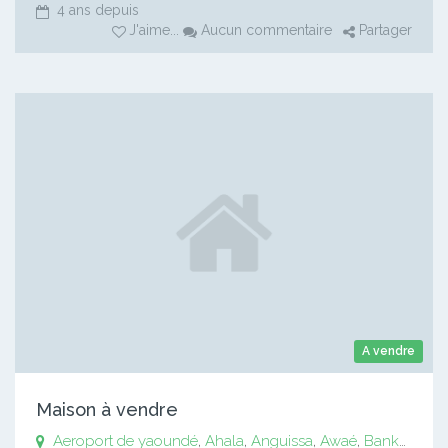
4 ans depuis
J'aime
...
Aucun commentaire
Partager
A vendre
Maison à vendre
Aeroport de yaoundé
,
Ahala
,
Anguissa
,
Awaé
,
Bankomo
,
B