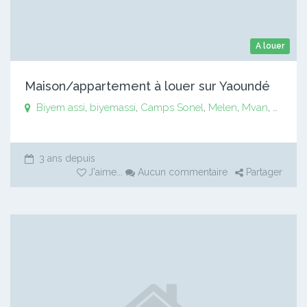
A louer
Maison/appartement à louer sur Yaoundé
Biyem assi
,
biyemassi
,
Camps Sonel
,
Melen
,
Mvan
,
Mvog 
3 ans depuis
J'aime
...
Aucun commentaire
Partager