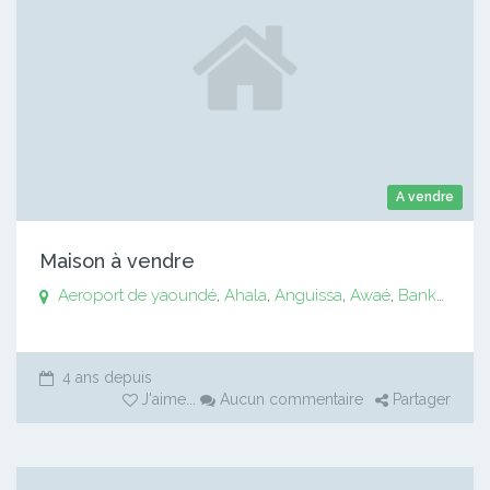
A vendre
Maison à vendre
Aeroport de yaoundé
,
Ahala
,
Anguissa
,
Awaé
,
Bankomo
,
B
4 ans depuis
J'aime
...
Aucun commentaire
Partager