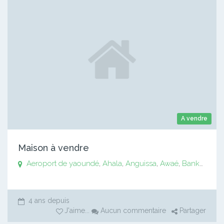
A vendre
Maison à vendre
Aeroport de yaoundé
,
Ahala
,
Anguissa
,
Awaé
,
Bankomo
,
B
4 ans depuis
J'aime
...
Aucun commentaire
Partager