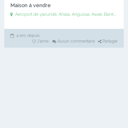
Maison à vendre
Aeroport de yaoundé
,
Ahala
,
Anguissa
,
Awaé
,
Bankomo
,
B
4 ans depuis
J'aime
...
Aucun commentaire
Partager