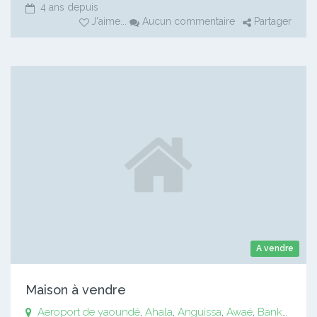
4 ans depuis
J'aime
...
Aucun commentaire
Partager
A vendre
Maison à vendre
Aeroport de yaoundé
,
Ahala
,
Anguissa
,
Awaé
,
Bankomo
,
B