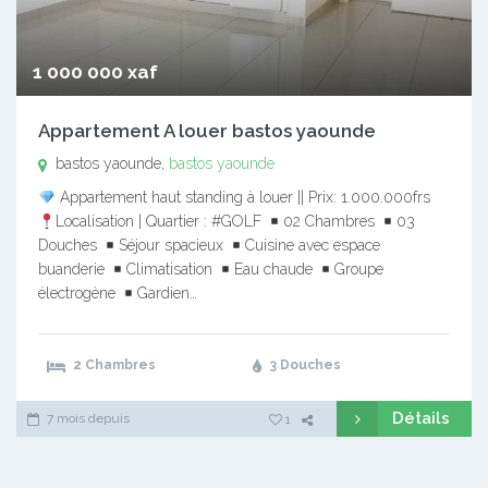
1 000 000 xaf
Appartement A louer bastos yaounde
bastos yaounde,
bastos yaounde
Appartement haut standing à louer || Prix: 1.000.000frs
Localisation | Quartier : #GOLF
02 Chambres
03
Douches
Séjour spacieux
Cuisine avec espace
buanderie
Climatisation
Eau chaude
Groupe
électrogène
Gardien…
2 Chambres
3 Douches
Détails
7 mois depuis
1