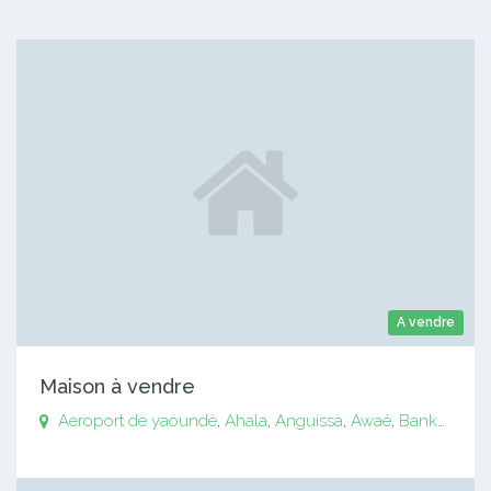
A vendre
Maison à vendre
Aeroport de yaoundé
,
Ahala
,
Anguissa
,
Awaé
,
Bankomo
,
B