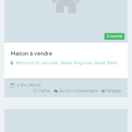
A vendre
Maison à vendre
Aeroport de yaoundé
,
Ahala
,
Anguissa
,
Awaé
,
Bankomo
,
B
4 ans depuis
J'aime
...
Aucun commentaire
Partager