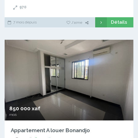
970
Détails
7 mois depuis
J'aime
850 000 xaf
mois
Appartement A louer Bonandjo