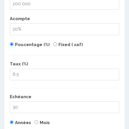
Acompte
Poucentage (%)
Fixed ( xaf)
Taux (%)
Echéance
Années
Mois