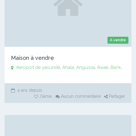
A vendre
Maison à vendre
Aeroport de yaoundé
,
Ahala
,
Anguissa
,
Awaé
,
Bankomo
,
B
4 ans depuis
J'aime
...
Aucun commentaire
Partager