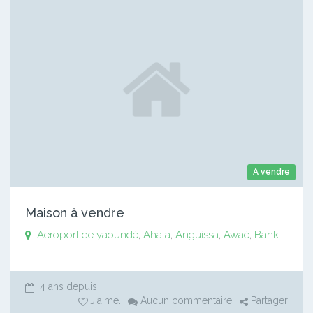
A vendre
Maison à vendre
Aeroport de yaoundé
,
Ahala
,
Anguissa
,
Awaé
,
Bankomo
,
B
4 ans depuis
J'aime
...
Aucun commentaire
Partager