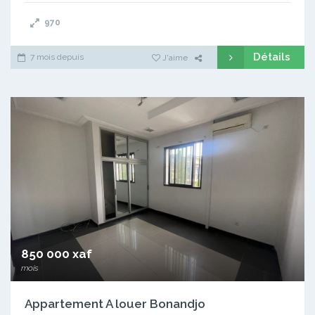
970
Détails
7 mois depuis
J'aime
850 000 xaf
mois
Appartement A louer Bonandjo