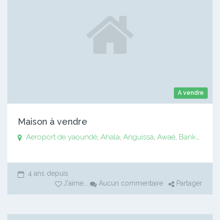
A vendre
Maison à vendre
Aeroport de yaoundé
,
Ahala
,
Anguissa
,
Awaé
,
Bankomo
,
B
4 ans depuis
J'aime
...
Aucun commentaire
Partager