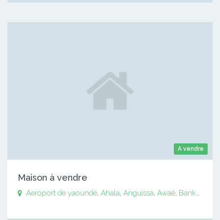
A vendre
Maison à vendre
Aeroport de yaoundé
,
Ahala
,
Anguissa
,
Awaé
,
Bankomo
,
B