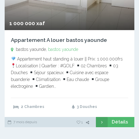
1 000 000 xaf
Appartement A louer bastos yaounde
bastos yaounde,
bastos yaounde
Appartement haut standing à louer || Prix: 1.000.000frs
Localisation | Quartier : #GOLF
02 Chambres
03
Douches
Séjour spacieux
Cuisine avec espace
buanderie
Climatisation
Eau chaude
Groupe
électrogène
Gardien…
2 Chambres
3 Douches
Détails
7 mois depuis
1