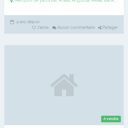
Aeroport de yaoundé
,
Ahala
,
Anguissa
,
Awaé
,
Bankomo
,
B
4 ans depuis
J'aime
...
Aucun commentaire
Partager
A vendre