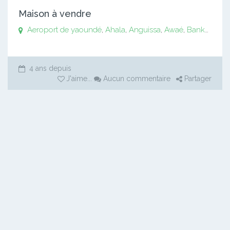
Maison à vendre
Aeroport de yaoundé
,
Ahala
,
Anguissa
,
Awaé
,
Bankomo
,
B
4 ans depuis
J'aime
...
Aucun commentaire
Partager