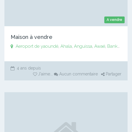
A vendre
Maison à vendre
Aeroport de yaoundé
,
Ahala
,
Anguissa
,
Awaé
,
Bankomo
,
B
4 ans depuis
J'aime
...
Aucun commentaire
Partager