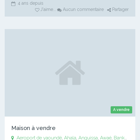
4 ans depuis
J'aime
...
Aucun commentaire
Partager
A vendre
Maison à vendre
Aeroport de yaoundé
,
Ahala
,
Anguissa
,
Awaé
,
Bankomo
,
B