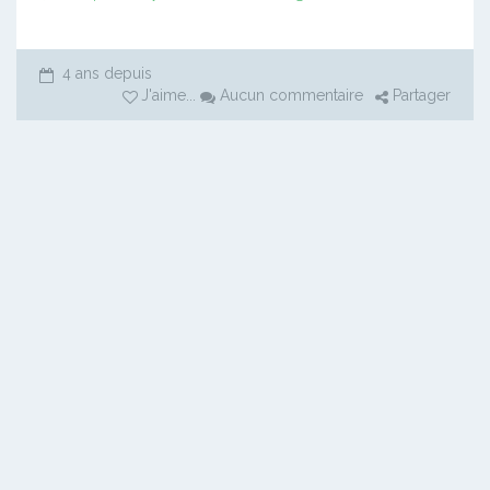
4 ans depuis
J'aime
...
Aucun commentaire
Partager