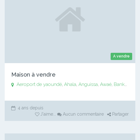
A vendre
Maison à vendre
Aeroport de yaoundé
,
Ahala
,
Anguissa
,
Awaé
,
Bankomo
,
B
4 ans depuis
J'aime
...
Aucun commentaire
Partager