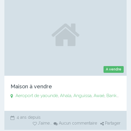
A vendre
Maison à vendre
Aeroport de yaoundé
,
Ahala
,
Anguissa
,
Awaé
,
Bankomo
,
B
4 ans depuis
J'aime
...
Aucun commentaire
Partager