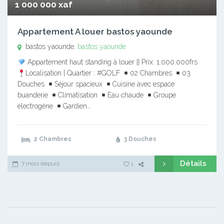
1 000 000 xaf
Appartement A louer bastos yaounde
bastos yaounde,
bastos yaounde
Appartement haut standing à louer || Prix: 1.000.000frs
Localisation | Quartier : #GOLF
02 Chambres
03
Douches
Séjour spacieux
Cuisine avec espace
buanderie
Climatisation
Eau chaude
Groupe
électrogène
Gardien…
2 Chambres
3 Douches
Détails
7 mois depuis
1