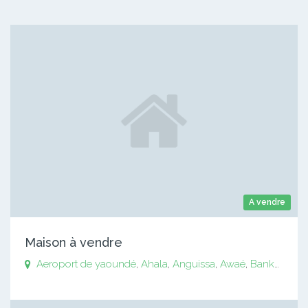
A vendre
Maison à vendre
Aeroport de yaoundé
,
Ahala
,
Anguissa
,
Awaé
,
Bankomo
,
B