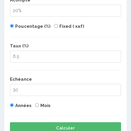
Poucentage (%)
Fixed ( xaf)
Taux (%)
Echéance
Années
Mois
Calculer