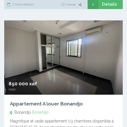
Détails
7 mois depuis
J'aime
850 000 xaf
mois
Appartement A louer Bonandjo
Bonandjo
Bonandjo
Magnifique et vaste appartement 03 chambres disponible à