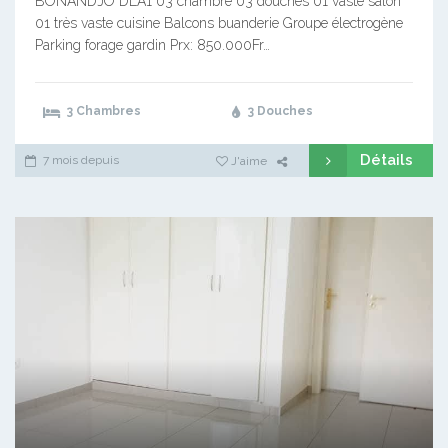
BONANDJO DLA1 03 chambre 03 douches 01 vaste salon
01 très vaste cuisine Balcons buanderie Groupe électrogène
Parking forage gardin Prx: 850.000Fr…
3 Chambres
3 Douches
Détails
7 mois depuis
J'aime