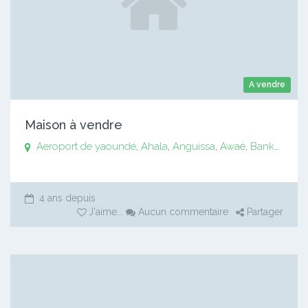
A vendre
Maison à vendre
Aeroport de yaoundé
,
Ahala
,
Anguissa
,
Awaé
,
Bankomo
,
B
4 ans depuis
J'aime
...
Aucun commentaire
Partager