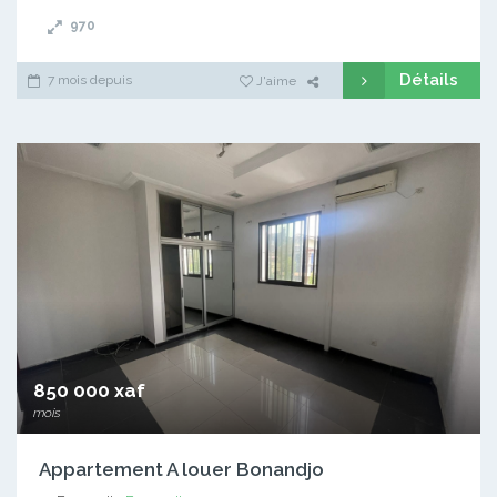
970
Détails
7 mois depuis
J'aime
850 000 xaf
mois
Appartement A louer Bonandjo