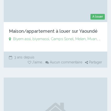
A louer
Maison/appartement à louer sur Yaoundé
Biyem assi
,
biyemassi
,
Camps Sonel
,
Melen
,
Mvan
,
Mvog 
3 ans depuis
J'aime
...
Aucun commentaire
Partager