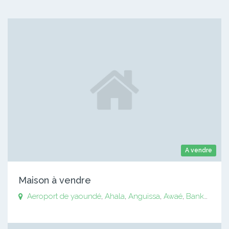
A vendre
Maison à vendre
Aeroport de yaoundé
,
Ahala
,
Anguissa
,
Awaé
,
Bankomo
,
B