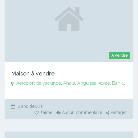
A vendre
Maison à vendre
Aeroport de yaoundé
,
Ahala
,
Anguissa
,
Awaé
,
Bankomo
,
B
4 ans depuis
J'aime
...
Aucun commentaire
Partager