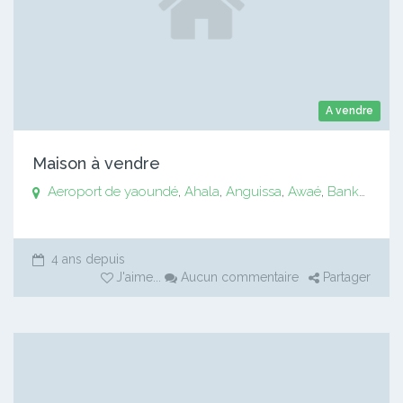
A vendre
Maison à vendre
Aeroport de yaoundé
,
Ahala
,
Anguissa
,
Awaé
,
Bankomo
,
B
4 ans depuis
J'aime
...
Aucun commentaire
Partager