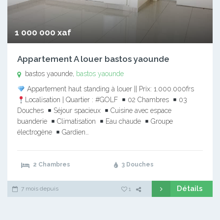
1 000 000 xaf
Appartement A louer bastos yaounde
bastos yaounde,
bastos yaounde
Appartement haut standing à louer || Prix: 1.000.000frs
Localisation | Quartier : #GOLF
02 Chambres
03
Douches
Séjour spacieux
Cuisine avec espace
buanderie
Climatisation
Eau chaude
Groupe
électrogène
Gardien…
2 Chambres
3 Douches
Détails
7 mois depuis
1