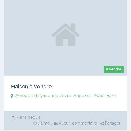
A vendre
Maison à vendre
Aeroport de yaoundé
,
Ahala
,
Anguissa
,
Awaé
,
Bankomo
,
B
4 ans depuis
J'aime
...
Aucun commentaire
Partager