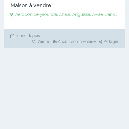
Maison à vendre
Aeroport de yaoundé
,
Ahala
,
Anguissa
,
Awaé
,
Bankomo
,
B
4 ans depuis
J'aime
...
Aucun commentaire
Partager