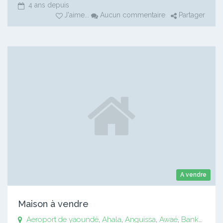
4 ans depuis
J'aime
...
Aucun commentaire
Partager
A vendre
Maison à vendre
Aeroport de yaoundé
,
Ahala
,
Anguissa
,
Awaé
,
Bankomo
,
B