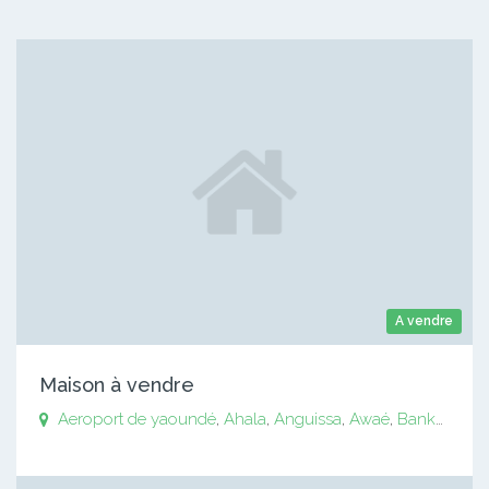
A vendre
Maison à vendre
Aeroport de yaoundé
,
Ahala
,
Anguissa
,
Awaé
,
Bankomo
,
B