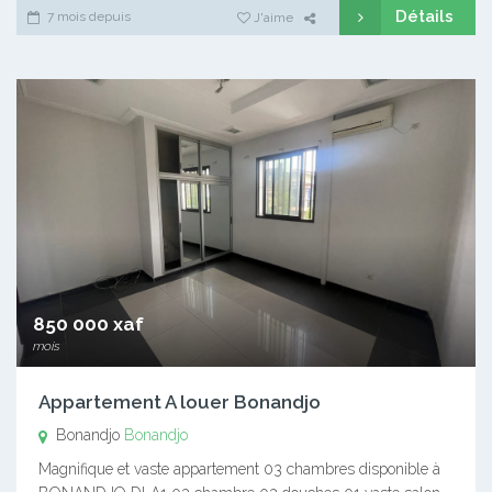
Détails
7 mois depuis
J'aime
850 000 xaf
mois
Appartement A louer Bonandjo
Bonandjo
Bonandjo
Magnifique et vaste appartement 03 chambres disponible à