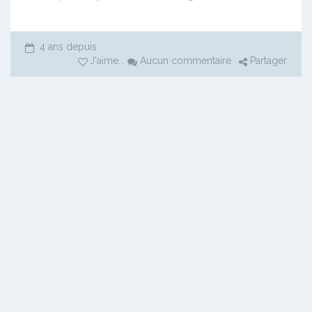
4 ans depuis
J'aime
...
Aucun commentaire
Partager