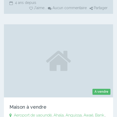
4 ans depuis
J'aime
...
Aucun commentaire
Partager
A vendre
Maison à vendre
Aeroport de yaoundé
,
Ahala
,
Anguissa
,
Awaé
,
Bankomo
,
B