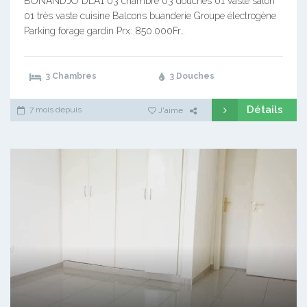
BONANDJO DLA1 03 chambre 03 douches 01 vaste salon
01 très vaste cuisine Balcons buanderie Groupe électrogène
Parking forage gardin Prx: 850.000Fr…
3 Chambres
3 Douches
Détails
7 mois depuis
J'aime