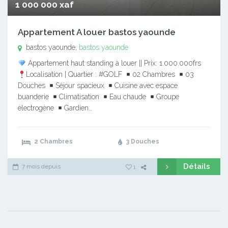
1 000 000 xaf
Appartement A louer bastos yaounde
bastos yaounde,
bastos yaounde
Appartement haut standing à louer || Prix: 1.000.000frs
Localisation | Quartier : #GOLF
02 Chambres
03
Douches
Séjour spacieux
Cuisine avec espace
buanderie
Climatisation
Eau chaude
Groupe
électrogène
Gardien…
2 Chambres
3 Douches
Détails
7 mois depuis
1