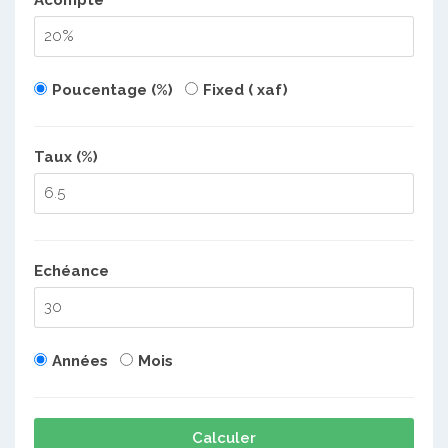
Poucentage (%)
Fixed ( xaf)
Taux (%)
Echéance
Années
Mois
Calculer