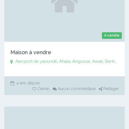
A vendre
Maison à vendre
Aeroport de yaoundé
,
Ahala
,
Anguissa
,
Awaé
,
Bankomo
,
B
4 ans depuis
J'aime
...
Aucun commentaire
Partager