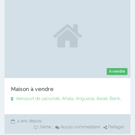
A vendre
Maison à vendre
Aeroport de yaoundé
,
Ahala
,
Anguissa
,
Awaé
,
Bankomo
,
B
4 ans depuis
J'aime
...
Aucun commentaire
Partager