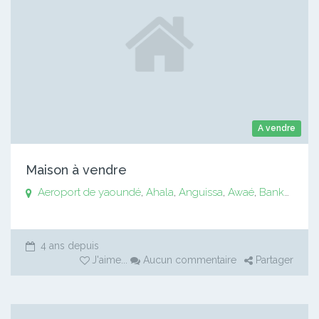
A vendre
Maison à vendre
Aeroport de yaoundé
,
Ahala
,
Anguissa
,
Awaé
,
Bankomo
,
B
4 ans depuis
J'aime
...
Aucun commentaire
Partager