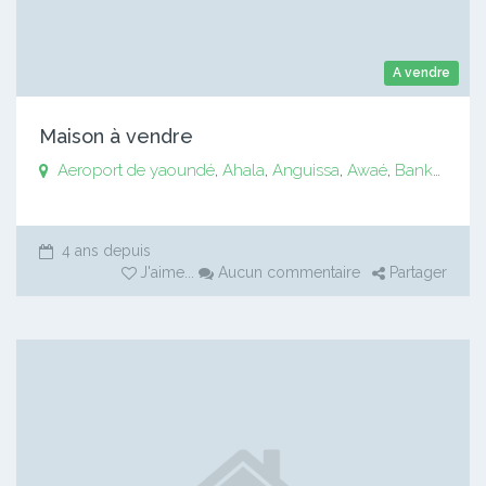
A vendre
Maison à vendre
Aeroport de yaoundé
,
Ahala
,
Anguissa
,
Awaé
,
Bankomo
,
B
4 ans depuis
J'aime
...
Aucun commentaire
Partager