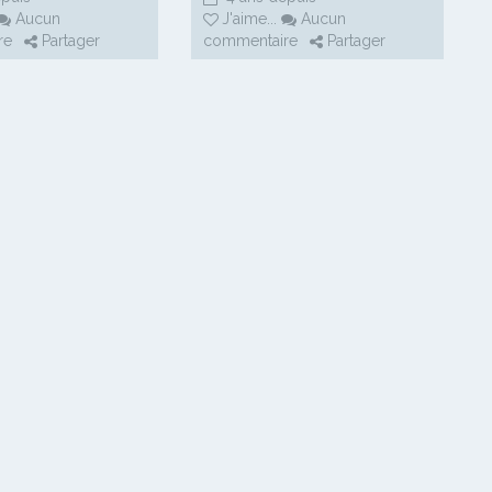
Aucun
J'aime
...
Aucun
re
Partager
commentaire
Partager