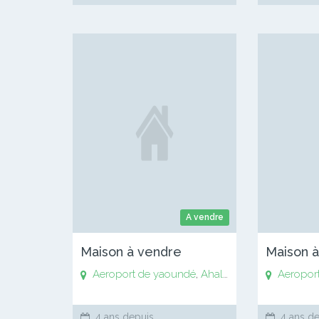
A vendre
Maison à vendre
Maison 
Aeroport de yaoundé
,
Ahala
,
Anguissa
Aeropor
,
Awaé
,
4 ans depuis
4 ans de