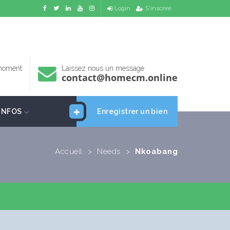
Login
S'inscrire
 moment
Laissez nous un message
contact@homecm.online
INFOS
Enregistrer un bien
Accueil
>
Needs
>
Nkoabang