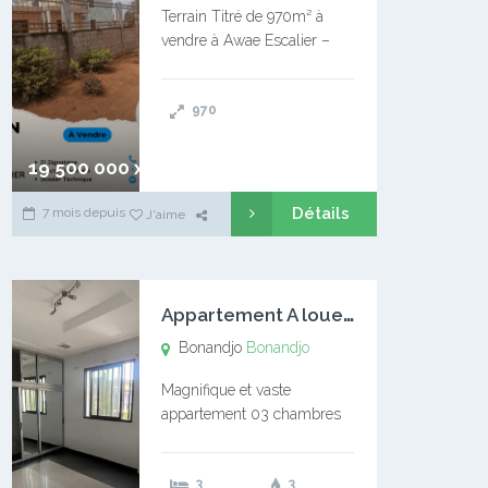
Terrain Titré de 970m² à
vendre à Awae Escalier –
Situé à Manassa, vers
Ngoantet – Non loin de
970
l’Université Catholique –
Encore d’autres Espaces
Disponibles – Terrain Titré –
19 500 000 xaf
…
Détails
7 mois depuis
J'aime
A
ppartement A louer Bonandjo
Bonandjo
Bonandjo
Magnifique et vaste
appartement 03 chambres
disponible à BONANDJO
DLA1 03 chambre 03
3
3
douches 01 vaste salon 01