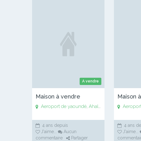
A vendre
Maison à vendre
Maison 
Aeroport de yaoundé
,
Ahala
,
Anguissa
Aeropor
,
Awaé
,
4 ans depuis
4 ans de
J'aime
...
Aucun
J'aime
...
commentaire
Partager
commentai