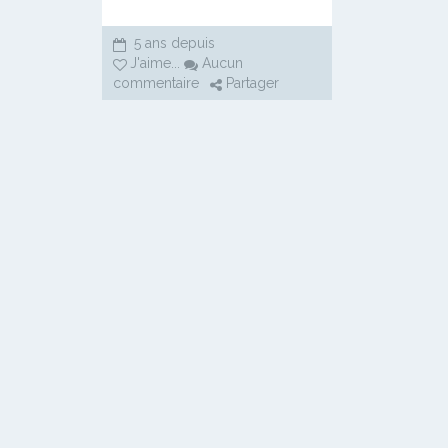
5 ans depuis
J'aime
...
Aucun
commentaire
Partager